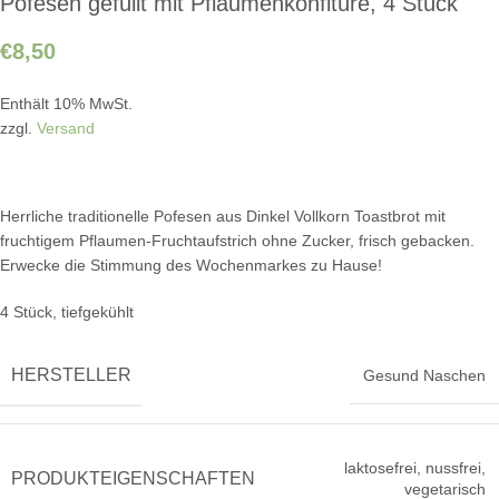
Pofesen gefüllt mit Pflaumenkonfitüre, 4 Stück
€
8,50
Enthält 10% MwSt.
zzgl.
Versand
Herrliche traditionelle Pofesen aus Dinkel Vollkorn Toastbrot mit
fruchtigem Pflaumen-Fruchtaufstrich ohne Zucker, frisch gebacken.
Erwecke die Stimmung des Wochenmarkes zu Hause!
4 Stück, tiefgekühlt
HERSTELLER
Gesund Naschen
laktosefrei
,
nussfrei
,
PRODUKTEIGENSCHAFTEN
vegetarisch