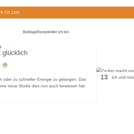
676 725 1303
Beiträge
Rezepte
Wer ich bin
T
 glücklich
0
13
en oder zu schneller Energie zu gelangen. Das
APR.
 eine neue Studie dies nun auch bewiesen hat.