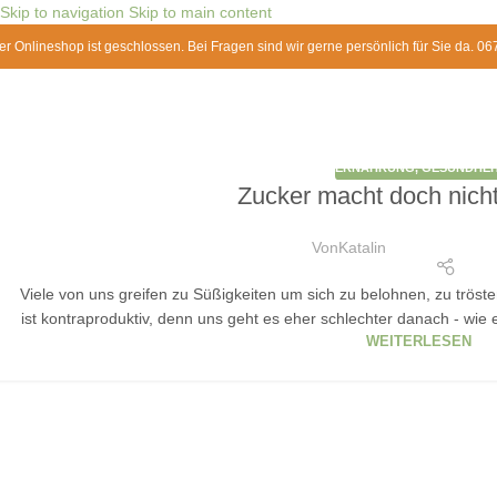
Skip to navigation
Skip to main content
er Onlineshop ist geschlossen. Bei Fragen sind wir gerne persönlich für Sie da. 0
ERNÄHRUNG
,
GESUNDHEI
Zucker macht doch nicht
Von
Katalin
Viele von uns greifen zu Süßigkeiten um sich zu belohnen, zu tröst
ist kontraproduktiv, denn uns geht es eher schlechter danach - wie
WEITERLESEN