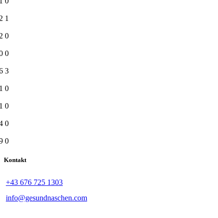
1
0
2
1
2
0
0
0
6
3
1
0
1
0
4
0
9
0
Kontakt
+43 676 725 1303
info@gesundnaschen.com