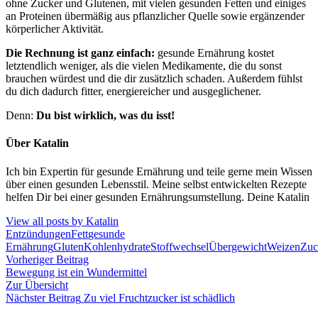
ohne Zucker und Glutenen, mit vielen gesunden Fetten und einiges
an Proteinen übermäßig aus pflanzlicher Quelle sowie ergänzender
körperlicher Aktivität.
Die Rechnung ist ganz einfach:
gesunde Ernährung kostet
letztendlich weniger, als die vielen Medikamente, die du sonst
brauchen würdest und die dir zusätzlich schaden. Außerdem fühlst
du dich dadurch fitter, energiereicher und ausgeglichener.
Denn:
Du bist wirklich, was du isst!
Über Katalin
Ich bin Expertin für gesunde Ernährung und teile gerne mein Wissen
über einen gesunden Lebensstil. Meine selbst entwickelten Rezepte
helfen Dir bei einer gesunden Ernährungsumstellung. Deine Katalin
View all posts by Katalin
Entzündungen
Fett
gesunde
Ernährung
Gluten
Kohlenhydrate
Stoffwechsel
Übergewicht
Weizen
Zuc
Vorheriger Beitrag
Bewegung ist ein Wundermittel
Zur Übersicht
Nächster Beitrag
Zu viel Fruchtzucker ist schädlich