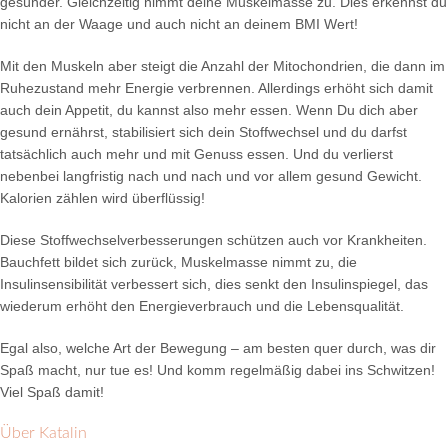
gesünder. Gleichzeitig nimmt deine Muskelmasse zu. Dies erkennst du
nicht an der Waage und auch nicht an deinem BMI Wert!
Mit den Muskeln aber steigt die Anzahl der Mitochondrien, die dann im
Ruhezustand mehr Energie verbrennen. Allerdings erhöht sich damit
auch dein Appetit, du kannst also mehr essen. Wenn Du dich aber
gesund ernährst, stabilisiert sich dein Stoffwechsel und du darfst
tatsächlich auch mehr und mit Genuss essen. Und du verlierst
nebenbei langfristig nach und nach und vor allem gesund Gewicht.
Kalorien zählen wird überflüssig!
Diese Stoffwechselverbesserungen schützen auch vor Krankheiten.
Bauchfett bildet sich zurück, Muskelmasse nimmt zu, die
Insulinsensibilität verbessert sich, dies senkt den Insulinspiegel, das
wiederum erhöht den Energieverbrauch und die Lebensqualität.
Egal also, welche Art der Bewegung – am besten quer durch, was dir
Spaß macht, nur tue es! Und komm regelmäßig dabei ins Schwitzen!
Viel Spaß damit!
Über Katalin