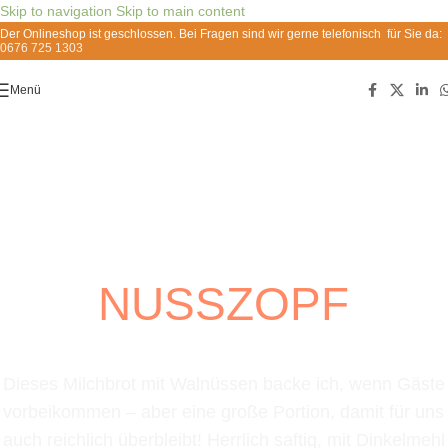
Skip to navigation
Skip to main content
Der Onlineshop ist geschlossen. Bei Fragen sind wir gerne telefonisch für Sie da:
0676 725 1303
Menü
NUSSZOPF
Dieses Milchbrot mit Walnüssen backe ich, wenn Gäste
vorbeikommen – aber eine große Portion, damit für uns
auch reichlich überbleibt! Herrlich saftig, mit Dinkelmehl