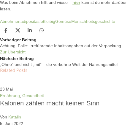
Was beim Abnehmen hilft und wieso –
hier
kannst du mehr darüber
lesen.
Abnehmen
adipositas
fettleibig
Gemüse
Menschheitsgeschichte
Vorheriger Beitrag
Achtung, Falle: Irreführende Inhaltsangaben auf der Verpackung.
Zur Übersicht
Nächster Beitrag
„Ohne“ und nicht „mit“ – die verkehrte Welt der Nahrungsmittel
Related Posts
23
Mai
Ernährung
,
Gesundheit
Kalorien zählen macht keinen Sinn
Von
Katalin
5. Juni 2022