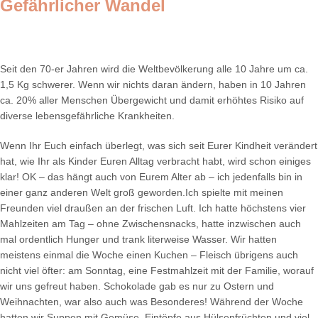
Gefährlicher Wandel
Seit den 70-er Jahren wird die Weltbevölkerung alle 10 Jahre um ca.
1,5 Kg schwerer. Wenn wir nichts daran ändern, haben in 10 Jahren
ca. 20% aller Menschen Übergewicht und damit erhöhtes Risiko auf
diverse lebensgefährliche Krankheiten.
Wenn Ihr Euch einfach überlegt, was sich seit Eurer Kindheit verändert
hat, wie Ihr als Kinder Euren Alltag verbracht habt, wird schon einiges
klar! OK – das hängt auch von Eurem Alter ab – ich jedenfalls bin in
einer ganz anderen Welt groß geworden.Ich spielte mit meinen
Freunden viel draußen an der frischen Luft. Ich hatte höchstens vier
Mahlzeiten am Tag – ohne Zwischensnacks, hatte inzwischen auch
mal ordentlich Hunger und trank literweise Wasser. Wir hatten
meistens einmal die Woche einen Kuchen – Fleisch übrigens auch
nicht viel öfter: am Sonntag, eine Festmahlzeit mit der Familie, worauf
wir uns gefreut haben. Schokolade gab es nur zu Ostern und
Weihnachten, war also auch was Besonderes! Während der Woche
hatten wir Suppen mit Gemüse, Eintöpfe aus Hülsenfrüchten und viel