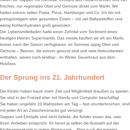
frisches, nur regionales Obst und Gemüse direkt vom Markt. Wir
hatten extrem selten Pasta, Pizza, Hamburger und Co. Ich bin mit
preisgünstigem aber gesundem Essen – mit viel Ballaststoffen und
wenig Kohlenhydraten groß geworden.
Der Lebensmittelladen hatte einen Zehntel vom Sortiment eines
heutigen kleinen Supermarkts. Das meiste kauften wir eh am Markt,
immer nach der Saison verfügbares: im Sommer üppig Obst und
Gemüse – Beeren, die extrem gesund sind und viele Antioxidantien
enthalten, waren noch leistbar-, im Winter Sauerkraut aus dem
Holzfass.
Der Sprung ins 21. Jahrhundert
Die Kinder haben kaum mehr Zeit und Möglichkeit draußen zu spielen.
Sie sind in der Freizeit eher mit Handy und Computer beschäftigt.
Sie haben ungefähr 10 Mahlzeiten am Tag – fast ununterbrochen, sind
mit jeder Art an Zwischensnacks gut versorgt.
Suppen und Eintöpfe sind nicht beliebt, die Kinder essen das, was
ihren Vorlieben entspricht. Ihr kennt ja selber die Auswahl auf der
Kinderspeisekarte in jedem Restaurant… Aber auch die meisten